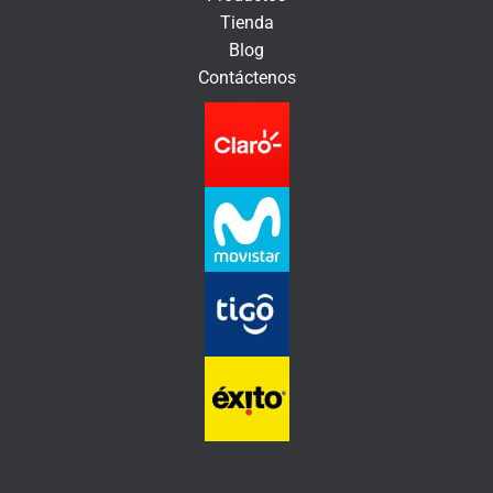
n
Tienda
i
Blog
c
Contáctenos
o