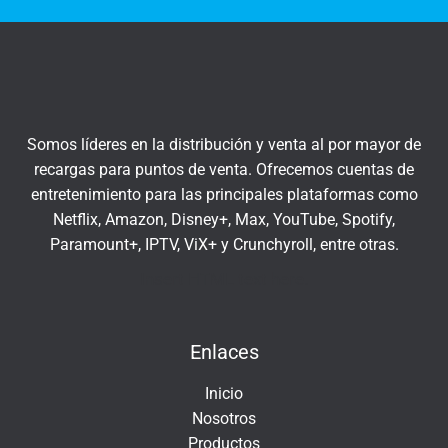
t
q
r
u
a
í
t
u
c
Somos líderes en la distribución y venta al por mayor de
o
recargas para puntos de venta. Ofrecemos cuentas de
r
entretenimiento para las principales plataformas como
r
Netflix, Amazon, Disney+, Max, YouTube, Spotify,
e
Paramount+, IPTV, ViX+ y Crunchyroll, entre otras.
o
e
Insert HTML text here.
l
e
Enlaces
c
t
Inicio
r
Nosotros
ó
Productos