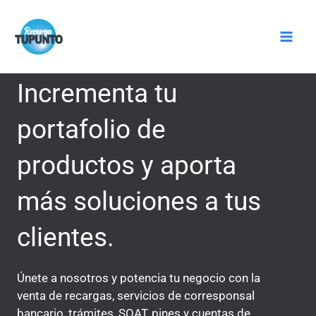
Ir
Mai
al
Men
contenido
Incrementa tu
portafolio de
productos y aporta
más soluciones a tus
clientes.
Únete a nosotros y potencia tu negocio con la
venta de recargas, servicios de corresponsal
bancario, trámites, SOAT, pines y cuentas de