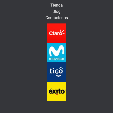
n
Tienda
i
Blog
c
Contáctenos
o