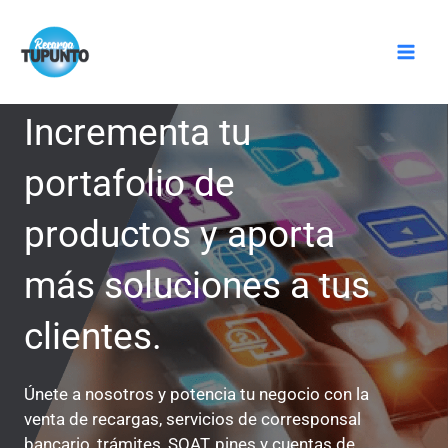
Ir
Mai
al
Men
contenido
Incrementa tu
portafolio de
productos y aporta
más soluciones a tus
clientes.
Únete a nosotros y potencia tu negocio con la
venta de recargas, servicios de corresponsal
bancario, trámites, SOAT, pines y cuentas de