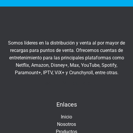
t
q
r
u
a
í
t
u
c
Somos líderes en la distribución y venta al por mayor de
o
recargas para puntos de venta. Ofrecemos cuentas de
r
entretenimiento para las principales plataformas como
r
Netflix, Amazon, Disney+, Max, YouTube, Spotify,
e
Paramount+, IPTV, ViX+ y Crunchyroll, entre otras.
o
e
Insert HTML text here.
l
e
Enlaces
c
t
Inicio
r
Nosotros
ó
Productos