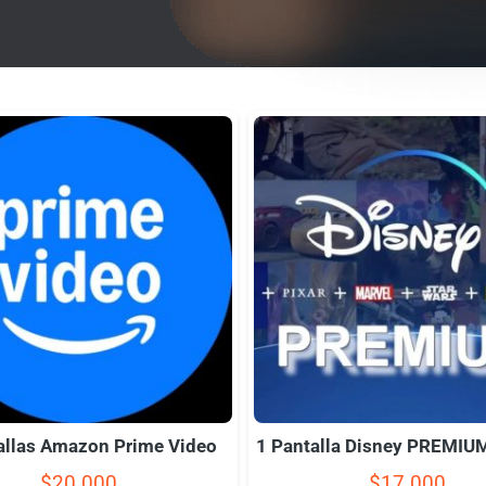
allas Amazon Prime Video
1 Pantalla Disney PREMIUM
$
20.000
$
17.000