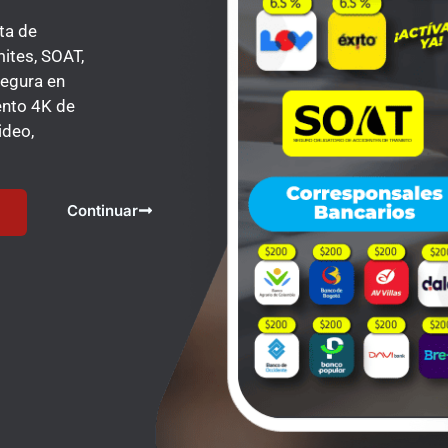
ta de
mites, SOAT,
segura en
ento 4K de
ideo,
Continuar