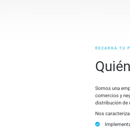
RECARGA TU 
Quié
Somos una empr
comercios y neg
distribución de
Nos caracteriz
Implementa