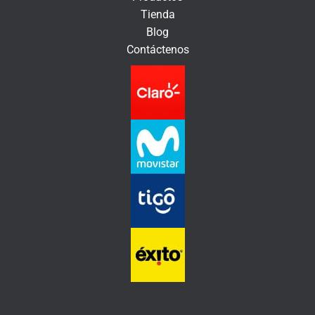
n
Tienda
i
Blog
c
Contáctenos
o