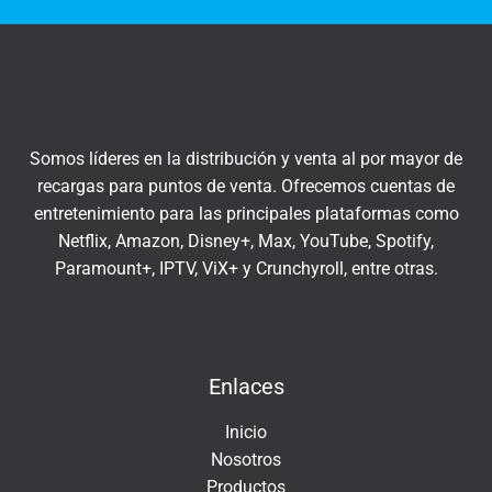
t
q
r
u
a
í
t
u
c
Somos líderes en la distribución y venta al por mayor de
o
recargas para puntos de venta. Ofrecemos cuentas de
r
entretenimiento para las principales plataformas como
r
Netflix, Amazon, Disney+, Max, YouTube, Spotify,
e
Paramount+, IPTV, ViX+ y Crunchyroll, entre otras.
o
e
Insert HTML text here.
l
e
Enlaces
c
t
Inicio
r
Nosotros
ó
Productos