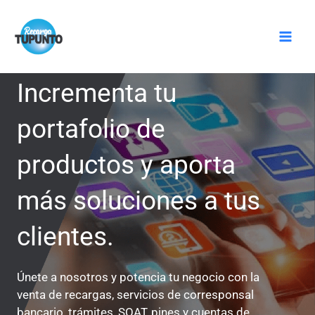
Ir
Mai
al
Men
contenido
Incrementa tu
portafolio de
productos y aporta
más soluciones a tus
clientes.
Únete a nosotros y potencia tu negocio con la
venta de recargas, servicios de corresponsal
bancario, trámites, SOAT, pines y cuentas de