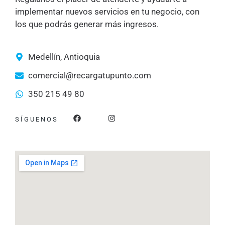
implementar nuevos servicios en tu negocio, con
los que podrás generar más ingresos.
Medellín, Antioquia
comercial@recargatupunto.com
350 215 49 80
F
I
SÍGUENOS
a
n
c
s
e
t
b
a
o
g
o
r
k
a
m