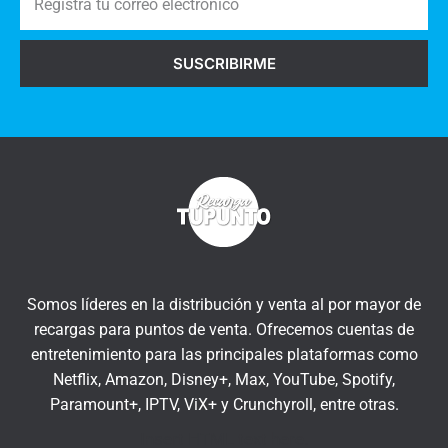
e
i
g
o
SUSCRIBIRME
i
s
s
a
t
q
r
u
a
í
t
u
c
o
r
Somos líderes en la distribución y venta al por mayor de
r
recargas para puntos de venta. Ofrecemos cuentas de
e
entretenimiento para las principales plataformas como
o
Netflix, Amazon, Disney+, Max, YouTube, Spotify,
e
Paramount+, IPTV, ViX+ y Crunchyroll, entre otras.
l
Insert HTML text here.
e