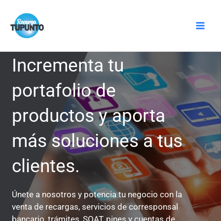
Ir
Mai
al
Men
contenido
Incrementa tu
portafolio de
productos y aporta
más soluciones a tus
clientes.
Únete a nosotros y potencia tu negocio con la
venta de recargas, servicios de corresponsal
bancario, trámites, SOAT, pines y cuentas de