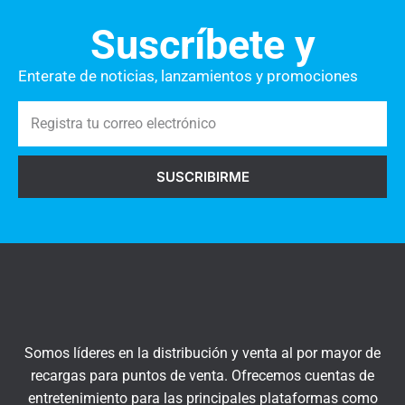
m
i
e
Suscríbete y
c
n
o
t
Enterate de noticias, lanzamientos y promociones
a
R
r
e
i
g
o
SUSCRIBIRME
i
s
s
a
t
q
r
u
a
í
t
u
c
Somos líderes en la distribución y venta al por mayor de
o
recargas para puntos de venta. Ofrecemos cuentas de
r
entretenimiento para las principales plataformas como
r