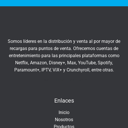
t
q
r
u
a
í
t
u
c
Somos líderes en la distribución y venta al por mayor de
o
recargas para puntos de venta. Ofrecemos cuentas de
r
entretenimiento para las principales plataformas como
r
Netflix, Amazon, Disney+, Max, YouTube, Spotify,
e
Paramount+, IPTV, ViX+ y Crunchyroll, entre otras.
o
e
Insert HTML text here.
l
e
Enlaces
c
t
Inicio
r
Nosotros
ó
Productos