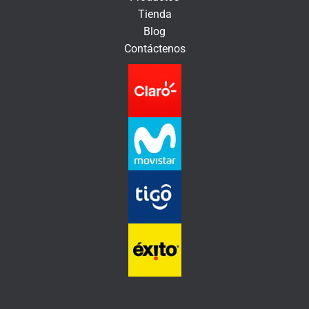
n
Tienda
i
Blog
c
Contáctenos
o