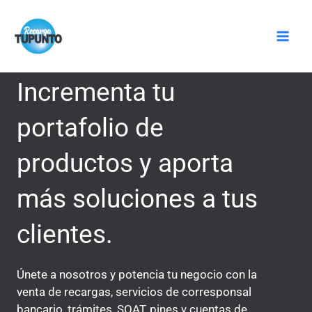
Ir
Mai
al
Men
contenido
Incrementa tu
portafolio de
productos y aporta
más soluciones a tus
clientes.
Únete a nosotros y potencia tu negocio con la
venta de recargas, servicios de corresponsal
bancario, trámites, SOAT, pines y cuentas de