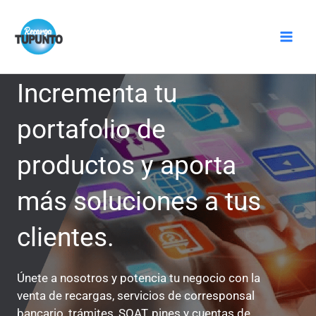
Ir
Mai
al
Men
contenido
Incrementa tu
portafolio de
productos y aporta
más soluciones a tus
clientes.
Únete a nosotros y potencia tu negocio con la
venta de recargas, servicios de corresponsal
bancario, trámites, SOAT, pines y cuentas de