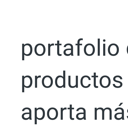
Ir
Increment
al
contenido
portafolio
productos
aporta má