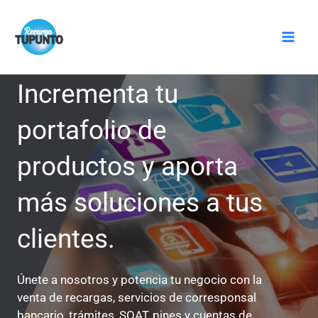
Ir
Mai
al
Men
contenido
Incrementa tu
portafolio de
productos y aporta
más soluciones a tus
clientes.
Únete a nosotros y potencia tu negocio con la
venta de recargas, servicios de corresponsal
bancario, trámites, SOAT, pines y cuentas de