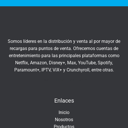
t
q
r
u
a
í
t
u
c
Somos líderes en la distribución y venta al por mayor de
o
recargas para puntos de venta. Ofrecemos cuentas de
r
entretenimiento para las principales plataformas como
r
Netflix, Amazon, Disney+, Max, YouTube, Spotify,
e
Paramount+, IPTV, ViX+ y Crunchyroll, entre otras.
o
e
Insert HTML text here.
l
e
Enlaces
c
t
Inicio
r
Nosotros
ó
Productos