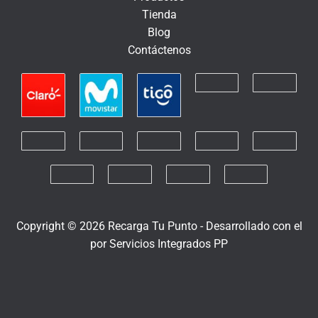
n
Tienda
i
Blog
c
Contáctenos
o
Copyright © 2026 Recarga Tu Punto -
Desarrollado con el
por
Servicios Integrados PP