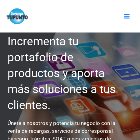
Ir
Mai
al
Men
contenido
Incrementa tu
portafolio de
productos y aporta
más soluciones a tus
clientes.
Únete a nosotros y potencia tu negocio con la
venta de recargas, servicios de corresponsal
bancario, trámites, SOAT, pines y cuentas de