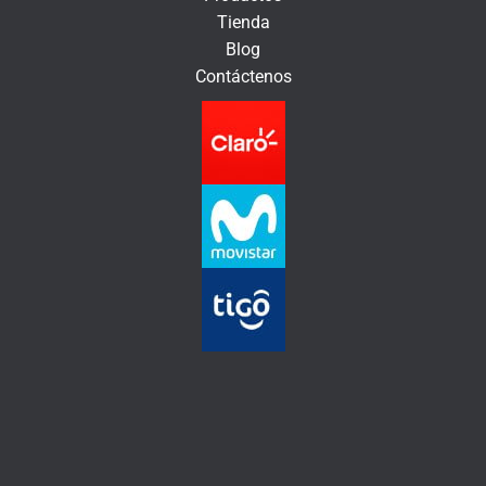
n
Tienda
i
Blog
c
Contáctenos
o