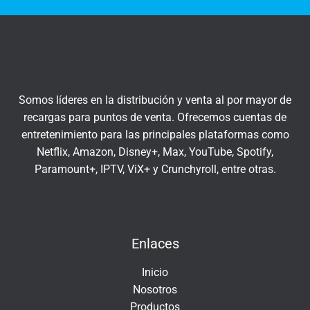
t
q
r
u
a
í
t
u
c
Somos líderes en la distribución y venta al por mayor de
o
recargas para puntos de venta. Ofrecemos cuentas de
r
entretenimiento para las principales plataformas como
r
Netflix, Amazon, Disney+, Max, YouTube, Spotify,
e
Paramount+, IPTV, ViX+ y Crunchyroll, entre otras.
o
e
Insert HTML text here.
l
e
Enlaces
c
t
Inicio
r
Nosotros
ó
Productos