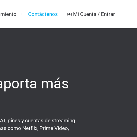
⏭️ Mi Cuenta / Entrar
imiento
Contáctenos
 aporta más
OAT, pines y cuentas de streaming.
as como Netflix, Prime Video,