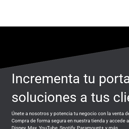
Ir
al
contenido
Incrementa tu port
soluciones a tus cli
Únete a nosotros y potencia tu negocio con la venta d
Compra de forma segura en nuestra tienda y accede a 
Disney, Max, YouTube, Spotify, Paramount+ y más.