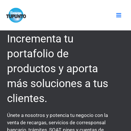
Ir
Mai
al
Men
contenido
Incrementa tu
portafolio de
productos y aporta
más soluciones a tus
clientes.
Únete a nosotros y potencia tu negocio con la
venta de recargas, servicios de corresponsal
bancario, trámites, SOAT, pines y cuentas de