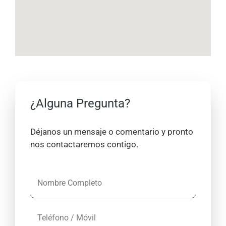
¿Alguna Pregunta?
Déjanos un mensaje o comentario y pronto
nos contactaremos contigo.
N
o
m
T
b
e
r