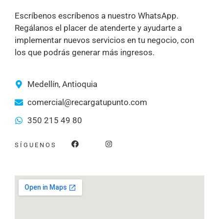
Escríbenos escríbenos a nuestro WhatsApp.
Regálanos el placer de atenderte y ayudarte a
implementar nuevos servicios en tu negocio, con
los que podrás generar más ingresos.
Medellín, Antioquia
comercial@recargatupunto.com
350 215 49 80
F
I
SÍGUENOS
a
n
c
s
e
t
b
a
o
g
o
r
k
a
m