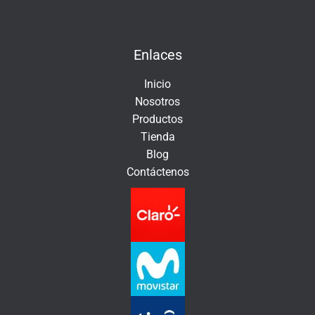
e
Insert HTML text here.
l
e
Enlaces
c
t
Inicio
r
Nosotros
ó
Productos
n
Tienda
i
Blog
c
Contáctenos
o