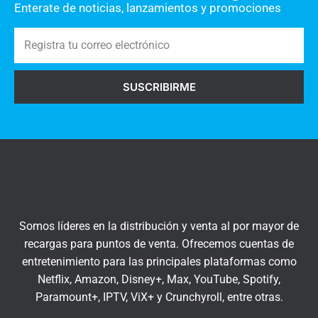
t
Enterate de noticias, lanzamientos y promociones
a
R
r
e
i
g
o
SUSCRIBIRME
i
s
s
a
t
q
r
u
a
í
t
u
c
Somos líderes en la distribución y venta al por mayor de
o
recargas para puntos de venta. Ofrecemos cuentas de
r
entretenimiento para las principales plataformas como
r
Netflix, Amazon, Disney+, Max, YouTube, Spotify,
e
Paramount+, IPTV, ViX+ y Crunchyroll, entre otras.
o