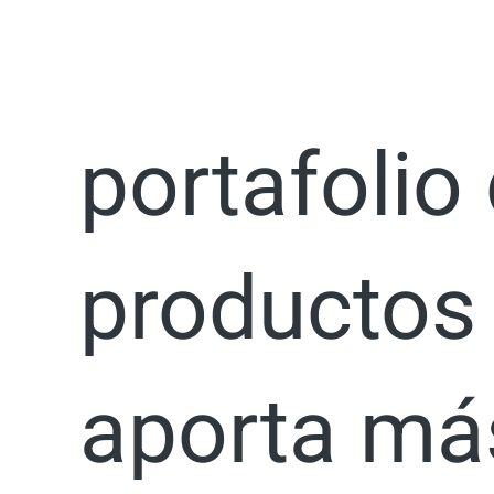
Ir
Increment
al
contenido
portafolio
productos
aporta má