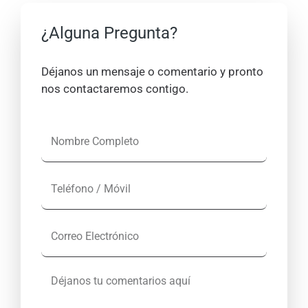
¿Alguna Pregunta?
Déjanos un mensaje o comentario y pronto
nos contactaremos contigo.
N
o
m
T
b
e
r
l
e
C
é
C
o
f
o
r
o
m
D
r
n
p
é
e
o
l
j