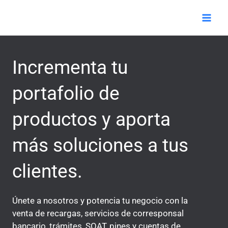
Ir
Mai
al
Men
contenido
Incrementa tu
portafolio de
productos y aporta
más soluciones a tus
clientes.
Únete a nosotros y potencia tu negocio con la
venta de recargas, servicios de corresponsal
bancario, trámites, SOAT, pines y cuentas de