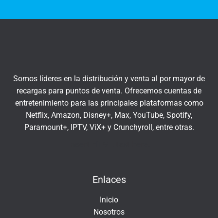
t
q
r
u
a
í
t
u
c
Somos líderes en la distribución y venta al por mayor de
o
recargas para puntos de venta. Ofrecemos cuentas de
r
entretenimiento para las principales plataformas como
r
Netflix, Amazon, Disney+, Max, YouTube, Spotify,
e
Paramount+, IPTV, ViX+ y Crunchyroll, entre otras.
o
e
Insert HTML text here.
l
e
Enlaces
c
t
Inicio
r
Nosotros
ó