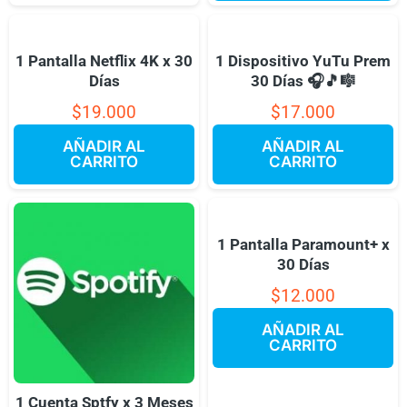
1 Pantalla Netflix 4K x 30
1 Dispositivo YuTu Prem
Días
30 Días 🎧🎵🎼
$
19.000
$
17.000
AÑADIR AL
AÑADIR AL
CARRITO
CARRITO
1 Pantalla Paramount+ x
30 Días
$
12.000
AÑADIR AL
CARRITO
1 Cuenta Sptfy x 3 Meses