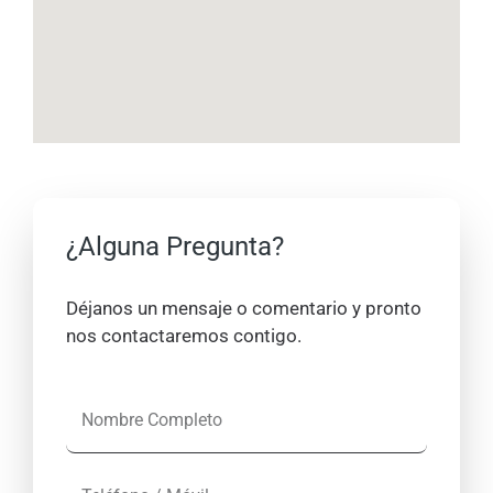
¿Alguna Pregunta?
Déjanos un mensaje o comentario y pronto
nos contactaremos contigo.
N
o
m
T
b