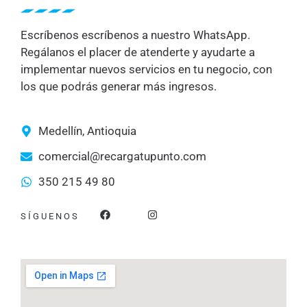
Escríbenos escríbenos a nuestro WhatsApp.
Regálanos el placer de atenderte y ayudarte a
implementar nuevos servicios en tu negocio, con
los que podrás generar más ingresos.
Medellín, Antioquia
comercial@recargatupunto.com
350 215 49 80
F
I
SÍGUENOS
a
n
c
s
e
t
b
a
o
g
o
r
k
a
m