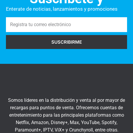
n
o
t
Enterate de noticias, lanzamientos y promociones
a
R
r
e
i
g
o
SUSCRIBIRME
i
s
s
a
t
q
r
u
a
í
t
u
c
Somos líderes en la distribución y venta al por mayor de
o
recargas para puntos de venta. Ofrecemos cuentas de
r
entretenimiento para las principales plataformas como
r
Netflix, Amazon, Disney+, Max, YouTube, Spotify,
e
Paramount+, IPTV, ViX+ y Crunchyroll, entre otras.
o