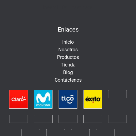
e
Insert HTML text here.
l
e
Enlaces
c
t
Inicio
r
Nosotros
ó
Productos
n
Tienda
i
Blog
c
Contáctenos
o