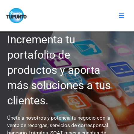
Ir
Mai
al
Men
contenido
Incrementa tu
portafolio de
productos y aporta
más soluciones a tus
clientes.
Únete a nosotros y potencia tu negocio con la
venta de recargas, servicios de corresponsal
bancario, trámites, SOAT, pines y cuentas de