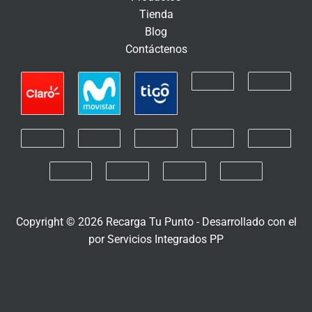
n
Tienda
i
Blog
c
Contáctenos
o
Copyright © 2026 Recarga Tu Punto -
Desarrollado con el
por
Servicios Integrados PP