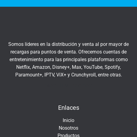
t
q
r
u
a
í
t
u
c
Somos líderes en la distribución y venta al por mayor de
o
recargas para puntos de venta. Ofrecemos cuentas de
r
entretenimiento para las principales plataformas como
r
Netflix, Amazon, Disney+, Max, YouTube, Spotify,
e
Paramount+, IPTV, ViX+ y Crunchyroll, entre otras.
o
e
Insert HTML text here.
l
e
Enlaces
c
t
Inicio
r
Nosotros
ó
Productos