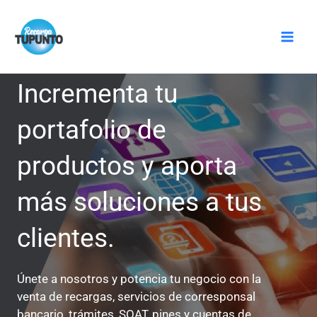
Ir
Mai
al
Men
contenido
Incrementa tu
portafolio de
productos y aporta
más soluciones a tus
clientes.
Únete a nosotros y potencia tu negocio con la
venta de recargas, servicios de corresponsal
bancario, trámites, SOAT, pines y cuentas de