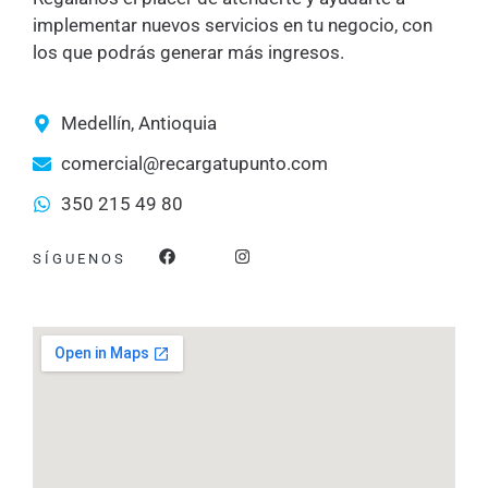
implementar nuevos servicios en tu negocio, con
los que podrás generar más ingresos.
Medellín, Antioquia
comercial@recargatupunto.com
350 215 49 80
F
I
SÍGUENOS
a
n
c
s
e
t
b
a
o
g
o
r
k
a
m