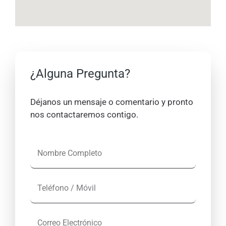
¿Alguna Pregunta?
Déjanos un mensaje o comentario y pronto
nos contactaremos contigo.
N
o
m
T
b
e
r
l
e
C
é
C