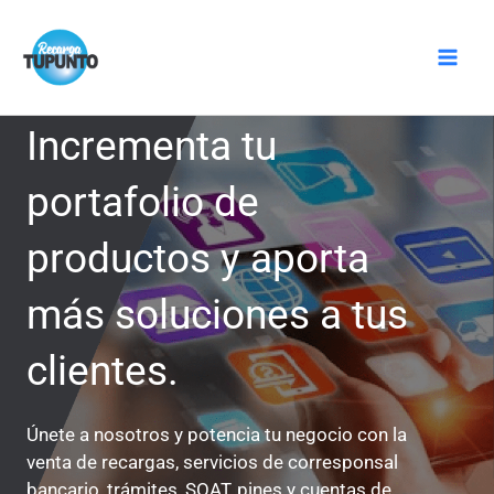
Ir
Mai
al
Men
contenido
Incrementa tu
portafolio de
productos y aporta
más soluciones a tus
clientes.
Únete a nosotros y potencia tu negocio con la
venta de recargas, servicios de corresponsal
bancario, trámites, SOAT, pines y cuentas de