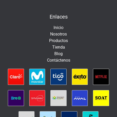
c
t
Enlaces
r
ó
Inicio
n
Nosotros
i
Productos
c
Tienda
o
Blog
Contáctenos