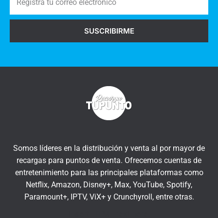
e
i
g
o
SUSCRIBIRME
i
s
s
a
t
q
r
u
a
í
t
u
c
o
r
Somos líderes en la distribución y venta al por mayor de
r
recargas para puntos de venta. Ofrecemos cuentas de
e
entretenimiento para las principales plataformas como
o
Netflix, Amazon, Disney+, Max, YouTube, Spotify,
e
Paramount+, IPTV, ViX+ y Crunchyroll, entre otras.
l
Insert HTML text here.
e