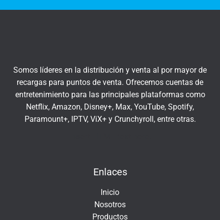
q
r
u
a
í
t
u
c
Somos líderes en la distribución y venta al por mayor de
o
recargas para puntos de venta. Ofrecemos cuentas de
r
entretenimiento para las principales plataformas como
r
Netflix, Amazon, Disney+, Max, YouTube, Spotify,
e
Paramount+, IPTV, ViX+ y Crunchyroll, entre otras.
o
e
Insert HTML text here.
l
e
Enlaces
c
t
Inicio
r
Nosotros
ó
Productos