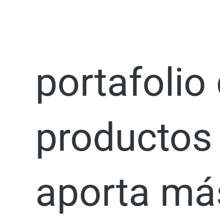
Ir
Increment
al
contenido
portafolio
productos
aporta má