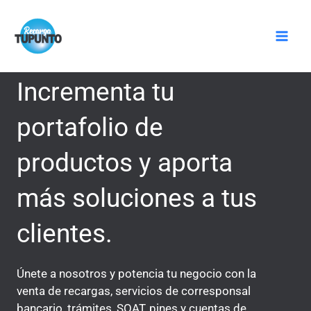
Ir
Mai
al
Men
contenido
Incrementa tu
portafolio de
productos y aporta
más soluciones a tus
clientes.
Únete a nosotros y potencia tu negocio con la
venta de recargas, servicios de corresponsal
bancario, trámites, SOAT, pines y cuentas de