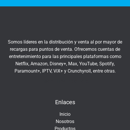
t
q
r
u
a
í
t
u
c
Somos líderes en la distribución y venta al por mayor de
o
recargas para puntos de venta. Ofrecemos cuentas de
r
entretenimiento para las principales plataformas como
r
Netflix, Amazon, Disney+, Max, YouTube, Spotify,
e
Paramount+, IPTV, ViX+ y Crunchyroll, entre otras.
o
e
Insert HTML text here.
l
e
Enlaces
c
t
Inicio
r
Nosotros
ó
Productos