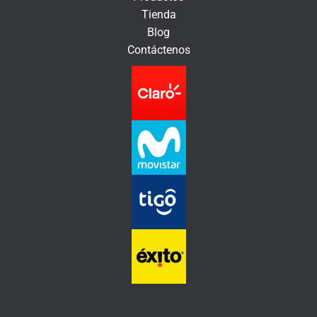
n
Tienda
i
Blog
c
Contáctenos
o