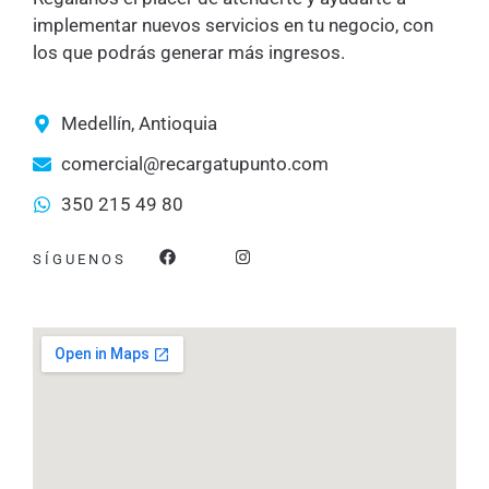
implementar nuevos servicios en tu negocio, con
los que podrás generar más ingresos.
Medellín, Antioquia
comercial@recargatupunto.com
350 215 49 80
F
I
SÍGUENOS
a
n
c
s
e
t
b
a
o
g
o
r
k
a
m