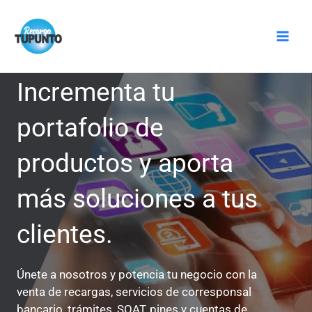
Ir
Mai
al
Men
contenido
Incrementa tu
portafolio de
productos y aporta
más soluciones a tus
clientes.
Únete a nosotros y potencia tu negocio con la
venta de recargas, servicios de corresponsal
bancario, trámites, SOAT, pines y cuentas de