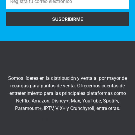
e
i
g
o
SUSCRIBIRME
i
s
s
a
t
q
r
u
a
í
t
u
c
Somos líderes en la distribución y venta al por mayor de
o
recargas para puntos de venta. Ofrecemos cuentas de
r
entretenimiento para las principales plataformas como
r
Netflix, Amazon, Disney+, Max, YouTube, Spotify,
e
Paramount+, IPTV, ViX+ y Crunchyroll, entre otras.
o
e
Insert HTML text here.
l
e