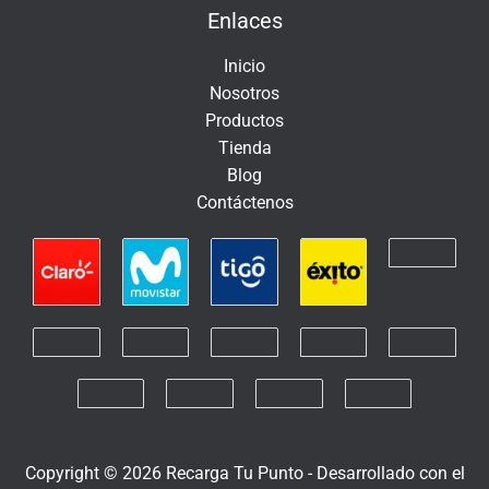
Enlaces
c
t
Inicio
r
Nosotros
ó
Productos
n
Tienda
i
Blog
c
Contáctenos
o
Copyright © 2026 Recarga Tu Punto -
Desarrollado con el