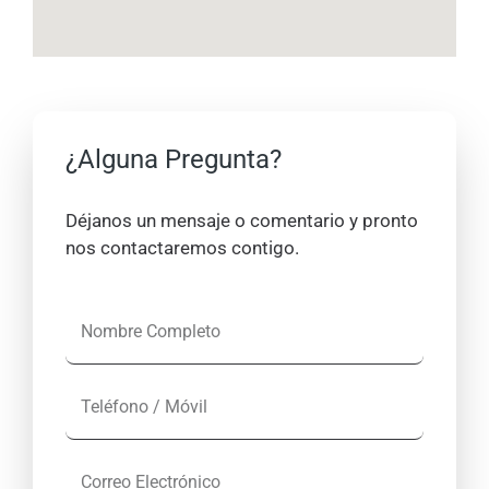
¿Alguna Pregunta?
Déjanos un mensaje o comentario y pronto
nos contactaremos contigo.
N
o
m
T
b
e
r
l
e
C
é
C