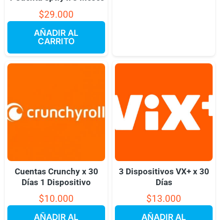
$
29.000
AÑADIR AL
CARRITO
Cuentas Crunchy x 30
3 Dispositivos VX+ x 30
Días 1 Dispositivo
Días
$
10.000
$
13.000
AÑADIR AL
AÑADIR AL