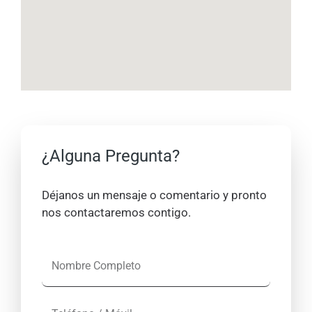
¿Alguna Pregunta?
Déjanos un mensaje o comentario y pronto
nos contactaremos contigo.
N
o
m
T
b