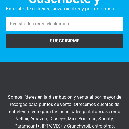
n
o
t
Enterate de noticias, lanzamientos y promociones
a
R
r
e
i
g
o
SUSCRIBIRME
i
s
s
a
t
q
r
u
a
í
t
u
c
Somos líderes en la distribución y venta al por mayor de
o
recargas para puntos de venta. Ofrecemos cuentas de
r
entretenimiento para las principales plataformas como
r
Netflix, Amazon, Disney+, Max, YouTube, Spotify,
e
Paramount+, IPTV, ViX+ y Crunchyroll, entre otras.
o