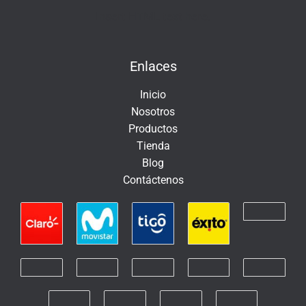
e
Insert HTML text here.
l
e
Enlaces
c
t
Inicio
r
Nosotros
ó
Productos
n
Tienda
i
Blog
c
Contáctenos
o