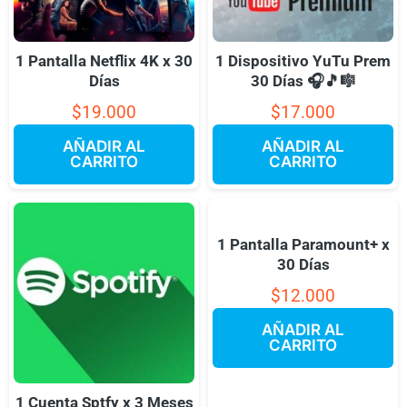
1 Pantalla Netflix 4K x 30
1 Dispositivo YuTu Prem
Días
30 Días 🎧🎵🎼
$
19.000
$
17.000
AÑADIR AL
AÑADIR AL
CARRITO
CARRITO
1 Pantalla Paramount+ x
30 Días
$
12.000
AÑADIR AL
CARRITO
1 Cuenta Sptfy x 3 Meses