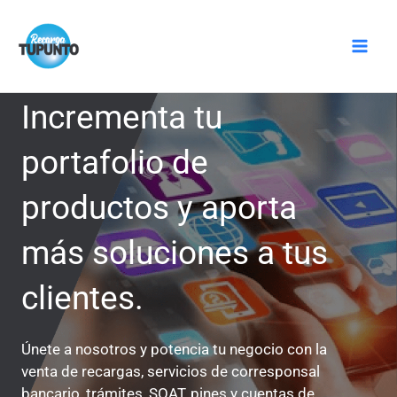
Ir
Mai
al
Men
contenido
Incrementa tu
portafolio de
productos y aporta
más soluciones a tus
clientes.
Únete a nosotros y potencia tu negocio con la
venta de recargas, servicios de corresponsal
bancario, trámites, SOAT, pines y cuentas de