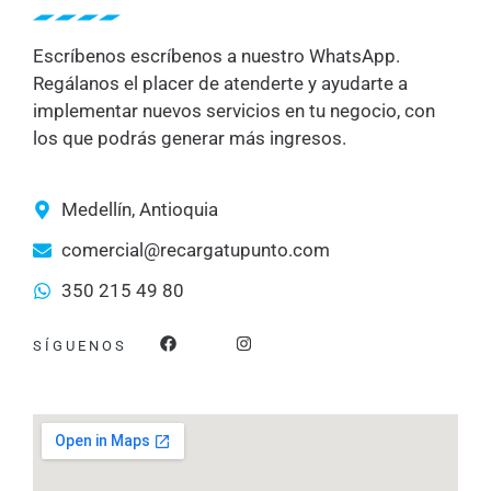
Escríbenos escríbenos a nuestro WhatsApp.
Regálanos el placer de atenderte y ayudarte a
implementar nuevos servicios en tu negocio, con
los que podrás generar más ingresos.
Medellín, Antioquia
comercial@recargatupunto.com
350 215 49 80
F
I
SÍGUENOS
a
n
c
s
e
t
b
a
o
g
o
r
k
a
m