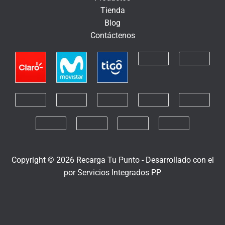
n
Tienda
i
Blog
c
Contáctenos
o
Copyright © 2026 Recarga Tu Punto -
Desarrollado con el
por
Servicios Integrados PP