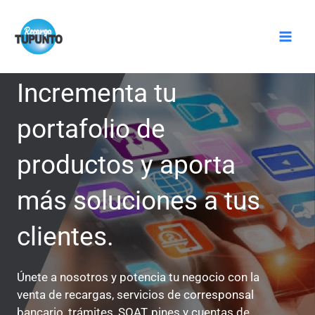
Ir
Mai
al
Men
contenido
Incrementa tu
portafolio de
productos y aporta
más soluciones a tus
clientes.
Únete a nosotros y potencia tu negocio con la
venta de recargas, servicios de corresponsal
bancario, trámites, SOAT, pines y cuentas de