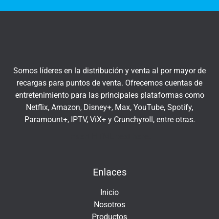
t
q
r
u
a
í
t
u
c
Somos líderes en la distribución y venta al por mayor de
o
recargas para puntos de venta. Ofrecemos cuentas de
r
entretenimiento para las principales plataformas como
r
Netflix, Amazon, Disney+, Max, YouTube, Spotify,
e
Paramount+, IPTV, ViX+ y Crunchyroll, entre otras.
o
e
Insert HTML text here.
l
e
Enlaces
c
t
Inicio
r
Nosotros
ó
Productos