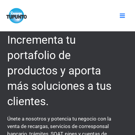
Ir
Mai
al
Men
contenido
Incrementa tu
portafolio de
productos y aporta
más soluciones a tus
clientes.
Únete a nosotros y potencia tu negocio con la
venta de recargas, servicios de corresponsal
bancario, trámites, SOAT, pines y cuentas de