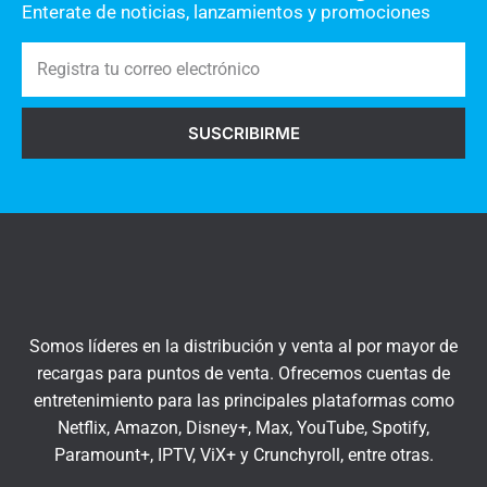
t
Enterate de noticias, lanzamientos y promociones
a
R
r
e
i
g
o
SUSCRIBIRME
i
s
s
a
t
q
r
u
a
í
t
u
c
Somos líderes en la distribución y venta al por mayor de
o
recargas para puntos de venta. Ofrecemos cuentas de
r
entretenimiento para las principales plataformas como
r
Netflix, Amazon, Disney+, Max, YouTube, Spotify,
e
Paramount+, IPTV, ViX+ y Crunchyroll, entre otras.
o