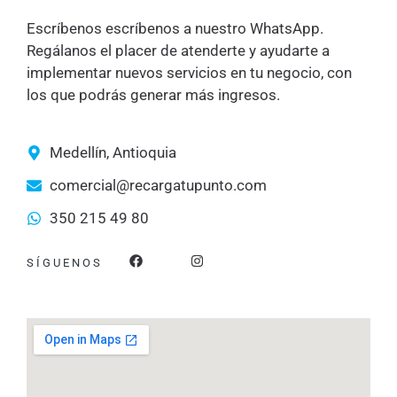
Escríbenos escríbenos a nuestro WhatsApp.
Regálanos el placer de atenderte y ayudarte a
implementar nuevos servicios en tu negocio, con
los que podrás generar más ingresos.
Medellín, Antioquia
comercial@recargatupunto.com
350 215 49 80
F
I
SÍGUENOS
a
n
c
s
e
t
b
a
o
g
o
r
k
a
m