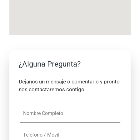
¿Alguna Pregunta?
Déjanos un mensaje o comentario y pronto
nos contactaremos contigo.
N
o
m
T
b
e
r