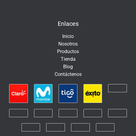
e
Insert HTML text here.
l
e
Enlaces
c
t
Inicio
r
Nosotros
ó
Productos
n
Tienda
i
Blog
c
Contáctenos
o