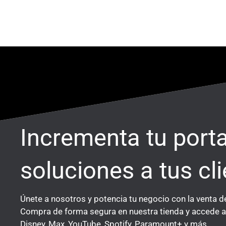
Ir
al
contenido
Incrementa tu port
soluciones a tus cli
Únete a nosotros y potencia tu negocio con la venta d
Compra de forma segura en nuestra tienda y accede a 
Disney, Max, YouTube, Spotify, Paramount+ y más.