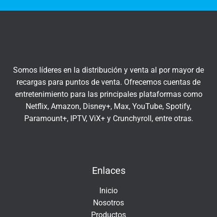
t
q
r
u
a
í
t
u
c
Somos líderes en la distribución y venta al por mayor de
o
recargas para puntos de venta. Ofrecemos cuentas de
r
entretenimiento para las principales plataformas como
r
Netflix, Amazon, Disney+, Max, YouTube, Spotify,
e
Paramount+, IPTV, ViX+ y Crunchyroll, entre otras.
o
e
Insert HTML text here.
l
e
Enlaces
c
t
Inicio
r
Nosotros
ó
Productos