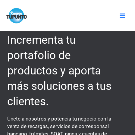
Ir
Mai
al
Men
contenido
Incrementa tu
portafolio de
productos y aporta
más soluciones a tus
clientes.
Únete a nosotros y potencia tu negocio con la
venta de recargas, servicios de corresponsal
bancario, trámites, SOAT, pines y cuentas de