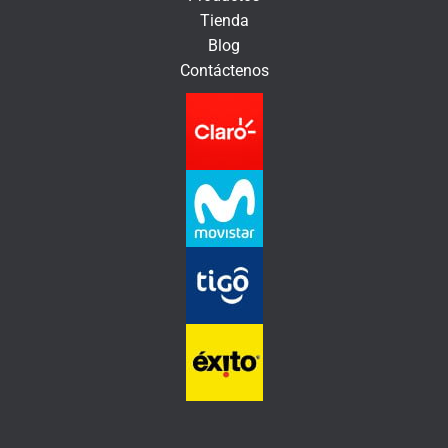
n
Tienda
i
Blog
c
Contáctenos
o