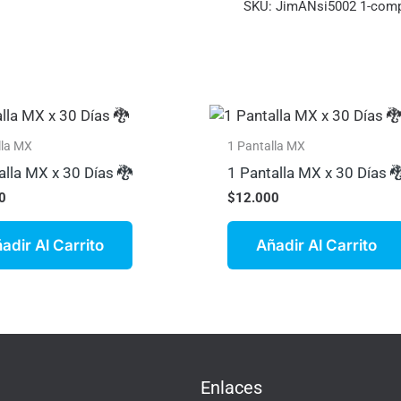
SKU:
JimANsi5002 1-com
lla MX
1 Pantalla MX
alla MX x 30 Días 🐉
1 Pantalla MX x 30 Días 
0
$
12.000
adir Al Carrito
Añadir Al Carrito
Enlaces