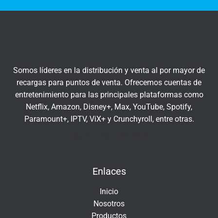
t
q
r
u
a
í
t
u
c
Somos líderes en la distribución y venta al por mayor de
o
recargas para puntos de venta. Ofrecemos cuentas de
r
entretenimiento para las principales plataformas como
r
Netflix, Amazon, Disney+, Max, YouTube, Spotify,
e
Paramount+, IPTV, ViX+ y Crunchyroll, entre otras.
o
e
Insert HTML text here.
l
e
Enlaces
c
t
Inicio
r
Nosotros
ó
Productos