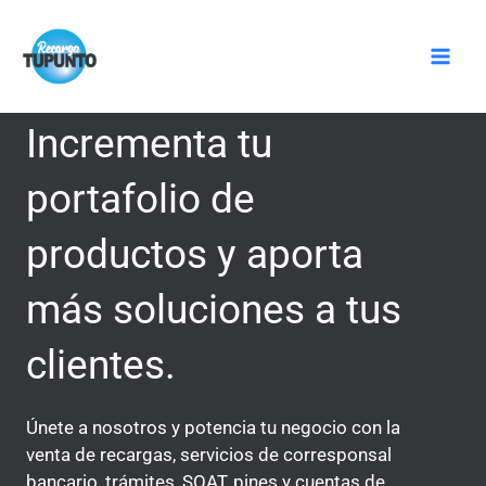
Ir
Mai
al
Men
contenido
Incrementa tu
portafolio de
productos y aporta
más soluciones a tus
clientes.
Únete a nosotros y potencia tu negocio con la
venta de recargas, servicios de corresponsal
bancario, trámites, SOAT, pines y cuentas de