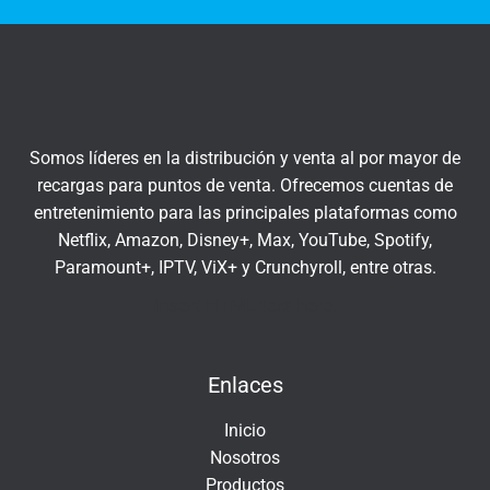
t
q
r
u
a
í
t
u
c
Somos líderes en la distribución y venta al por mayor de
o
recargas para puntos de venta. Ofrecemos cuentas de
r
entretenimiento para las principales plataformas como
r
Netflix, Amazon, Disney+, Max, YouTube, Spotify,
e
Paramount+, IPTV, ViX+ y Crunchyroll, entre otras.
o
e
Insert HTML text here.
l
e
Enlaces
c
t
Inicio
r
Nosotros
ó
Productos