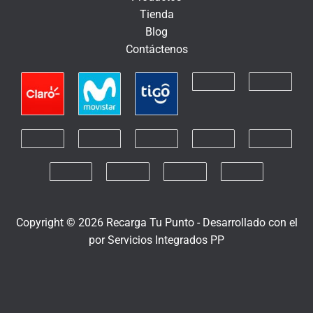
n
Tienda
i
Blog
c
Contáctenos
o
Copyright © 2026 Recarga Tu Punto -
Desarrollado con el
por
Servicios Integrados PP