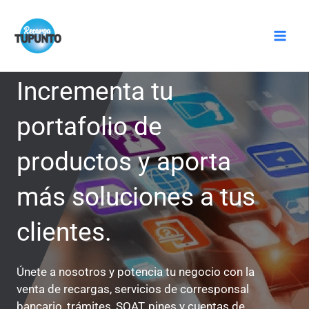
Ir
Mai
al
Men
contenido
Incrementa tu
portafolio de
productos y aporta
más soluciones a tus
clientes.
Únete a nosotros y potencia tu negocio con la
venta de recargas, servicios de corresponsal
bancario, trámites, SOAT, pines y cuentas de