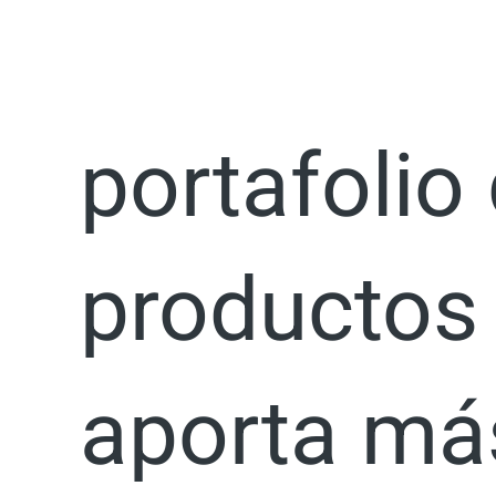
Ir
Increment
al
contenido
portafolio
productos
aporta má