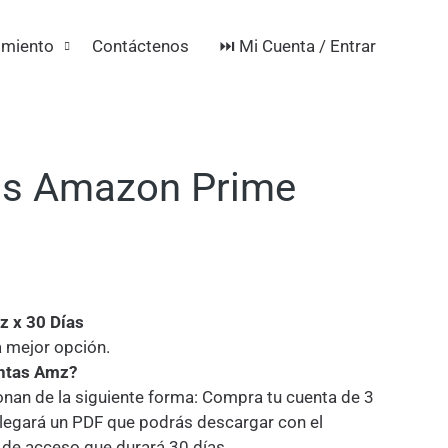
⏭️ Mi Cuenta / Entrar
imiento
Contáctenos
las Amazon Prime
z x 30 Días
 mejor opción.
entas Amz?
nan de la siguiente forma: Compra tu cuenta de 3
 llegará un PDF que podrás descargar con el
a de acceso que durará 30 días