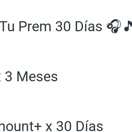
uTu Prem 30 Días 🎧
x 3 Meses
mount+ x 30 Días