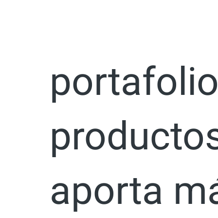
Ir
Increment
al
contenido
portafoli
productos
aporta m