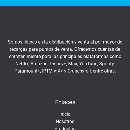
t
q
r
u
a
í
t
u
c
Somos líderes en la distribución y venta al por mayor de
o
recargas para puntos de venta. Ofrecemos cuentas de
r
entretenimiento para las principales plataformas como
r
Netflix, Amazon, Disney+, Max, YouTube, Spotify,
e
Paramount+, IPTV, ViX+ y Crunchyroll, entre otras.
o
e
Insert HTML text here.
l
e
Enlaces
c
t
Inicio
r
Nosotros
ó
Productos