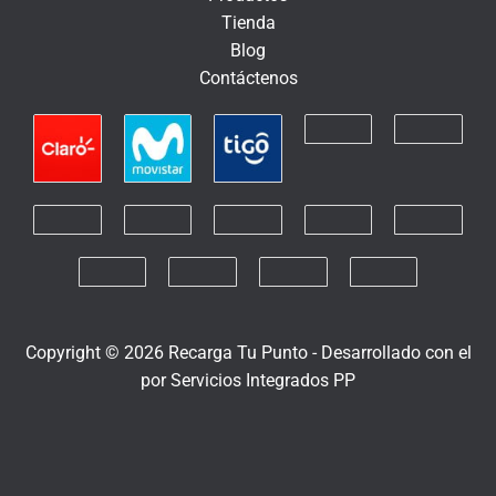
n
Tienda
i
Blog
c
Contáctenos
o
Copyright © 2026 Recarga Tu Punto -
Desarrollado con el
por
Servicios Integrados PP