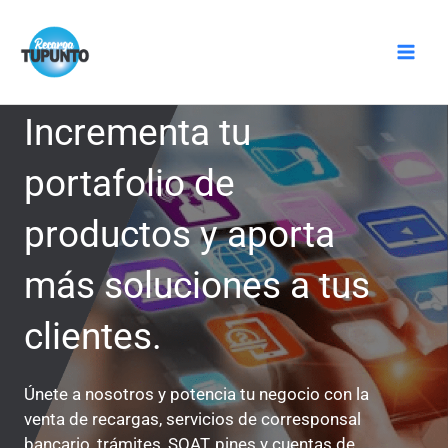
Ir
Mai
al
Men
contenido
Incrementa tu
portafolio de
productos y aporta
más soluciones a tus
clientes.
Únete a nosotros y potencia tu negocio con la
venta de recargas, servicios de corresponsal
bancario, trámites, SOAT, pines y cuentas de