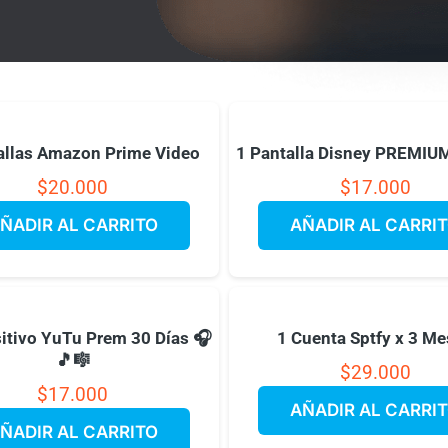
allas Amazon Prime Video
1 Pantalla Disney PREMIUM
$
20.000
$
17.000
ÑADIR AL CARRITO
AÑADIR AL CARRI
itivo YuTu Prem 30 Días 🎧
1 Cuenta Sptfy x 3 M
🎵🎼
$
29.000
$
17.000
AÑADIR AL CARRI
ÑADIR AL CARRITO