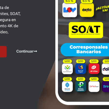
ta de
mites, SOAT,
segura en
ento 4K de
ideo,
Continuar