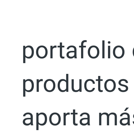
Ir
Increment
al
contenido
portafolio
productos
aporta má